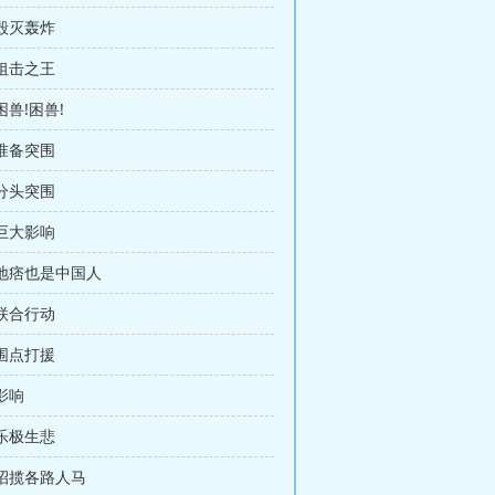
 毁灭轰炸
 狙击之王
困兽!困兽!
 准备突围
 分头突围
 巨大影响
 地痞也是中国人
 联合行动
 围点打援
 影响
 乐极生悲
 招揽各路人马