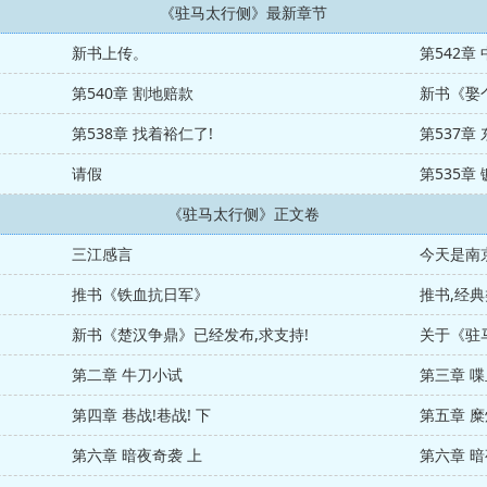
《驻马太行侧》最新章节
新书上传。
第542章
第540章 割地赔款
新书《娶
第538章 找着裕仁了!
第537章 
请假
第535章
《驻马太行侧》正文卷
三江感言
今天是南
推书《铁血抗日军》
推书,经
新书《楚汉争鼎》已经发布,求支持!
关于《驻
第二章 牛刀小试
第三章 
第四章 巷战!巷战! 下
第五章 糜
第六章 暗夜奇袭 上
第六章 暗