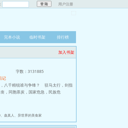
：
用户注册
完本小说
临时书架
排行榜
加入书架
字数：3131885
后记
，八千精锐谁与争锋？ 驻马太行，剑指
沦丧，同胞荼炭，国家危急，民族危
神
、
蛊真人
、
异世界的美食家