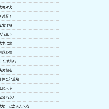
 战略对决
 新兵蛋子
 金发洋妞
 急转直下
 战术欺骗
 用我必胜
排长,我能行!
 狭路相逢
 炸掉全部重炮
 血仍未冷
报复!报复!
 战地日记之深入火线