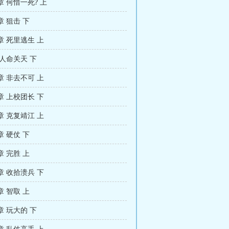
 何惜一死? 上
 狙击 下
 死里逃生 上
人命关天 下
 非去不可 上
 上校团长 下
 克复靖江 上
 硬仗 下
 完胜 上
 收拾溃兵 下
 智取 上
 玩大的 下
 乱仗高手 上