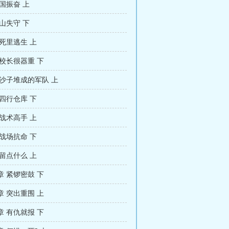
国振奋 上
山失守 下
死里逃生 上
校长很器重 下
 沙子堆成的军队 上
四行仓库 下
战术高手 上
战场抗命 下
留点什么 上
 紧锣密鼓 下
 突出重围 上
 有仇就报 下