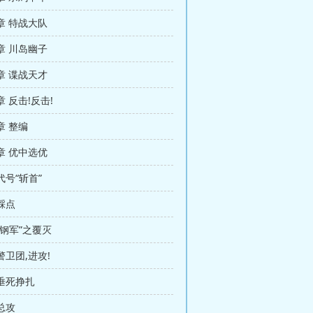
章 特战大队
章 川岛幽子
章 谍战天才
 反击!反击!
章 整编
章 优中选优
代号“斩首”
 踩点
 “钢军”之覆灭
警卫团,进攻!
 垂死挣扎
 总攻