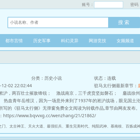
账号：
密码
都市言情
历史军事
科幻灵异
网游竞技
女频频道
分类：历史小说
状态：连载
-02 22:02:44
驻马太行侧最新章节：
，两百壮士摧敌锋锐； 激战南京，三千虎贲坚如磐石； 鏖战徐州
 热血青年岳维汉，因为一场意外来到了1937年的淞沪战场，眼见国土
所写的《驻马太行侧》无弹窗免费全文阅读为转载作品,章节由网友发布。
ps://www.bqvvxg.cc/wenzhang/21/21862/
之门
、
太古神王
、
天火大道
、
最强狂兵
、
重生完美时代
、
纯阳武神
、
慕南枝
、
百炼成