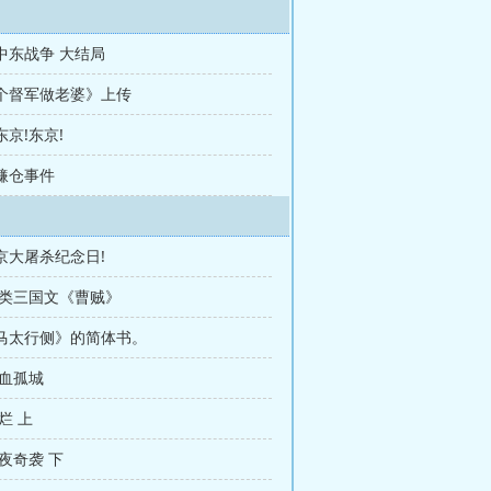
 中东战争 大结局
个督军做老婆》上传
东京!东京!
 镰仓事件
京大屠杀纪念日!
典类三国文《曹贼》
马太行侧》的简体书。
喋血孤城
烂 上
夜奇袭 下