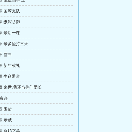
章 国崎支队
章 纵深防御
章 最后一课
章 最多坚持三天
章 雪白
章 新年献礼
章 生命通道
章 来世,我还当你们团长
 奇迹
章 围猎
章 示威
章 杀鸡宰羊