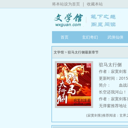
将本站设为首页
|
收藏本站
首页
玄幻奇幻
武侠仙侠
文学馆
>
驻马太行侧最新章节
驻马太行侧
作者：寂寞剑客
更新时间：2015-12
简介：
血战淞沪
长空还我河山！
作者：寂寞剑客
无弹窗推荐地址：htt
(寂寞剑客)推荐阅读：
玄界