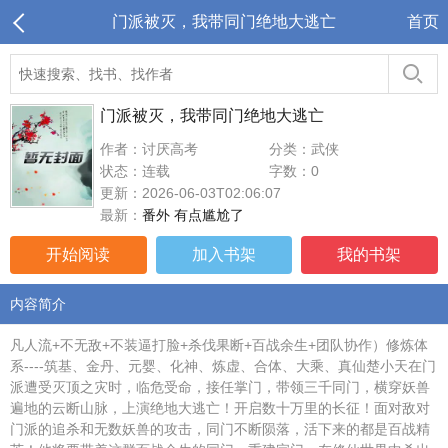
门派被灭，我带同门绝地大逃亡
首页
门派被灭，我带同门绝地大逃亡
作者：讨厌高考
分类：武侠
状态：连载
字数：0
更新：2026-06-03T02:06:07
最新：
番外 有点尴尬了
开始阅读
加入书架
我的书架
内容简介
凡人流+不无敌+不装逼打脸+杀伐果断+百战余生+团队协作）修炼体
系----筑基、金丹、元婴、化神、炼虚、合体、大乘、真仙楚小天在门
派遭受灭顶之灾时，临危受命，接任掌门，带领三千同门，横穿妖兽
遍地的云断山脉，上演绝地大逃亡！开启数十万里的长征！面对敌对
门派的追杀和无数妖兽的攻击，同门不断陨落，活下来的都是百战精