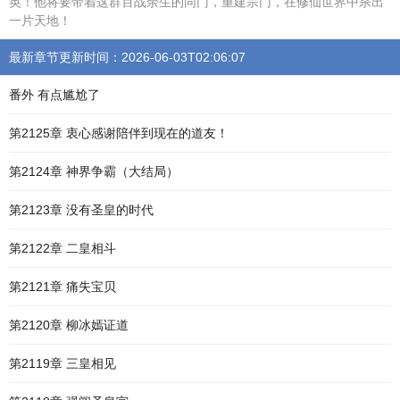
英！他将要带着这群百战余生的同门，重建宗门，在修仙世界中杀出
一片天地！
最新章节更新时间：2026-06-03T02:06:07
番外 有点尴尬了
第2125章 衷心感谢陪伴到现在的道友！
第2124章 神界争霸（大结局）
第2123章 没有圣皇的时代
第2122章 二皇相斗
第2121章 痛失宝贝
第2120章 柳冰嫣证道
第2119章 三皇相见