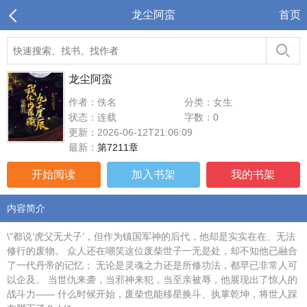
龙尘阿蛮
首页
龙尘阿蛮
作者：佚名
分类：女生
状态：连载
字数：0
更新：2026-06-12T21:06:09
最新：
第7211章
开始阅读
加入书架
我的书架
内容简介
\"都说‘虎父无犬子’，但作为镇国军神的后代，他却是实实在在、无法
修行的废物。 众人还在嘲笑这位废柴世子一无是处，却不知他已融合
了一代丹帝的记忆； 无论是灵魂之力还是所修功法，都早已非常人可
以企及。 当世仇来袭，当邪神来犯，当至亲被辱，他展现出了惊人的
战斗力—— 什么时候开始，废柴也能移星换斗、执掌乾坤，将世人踩