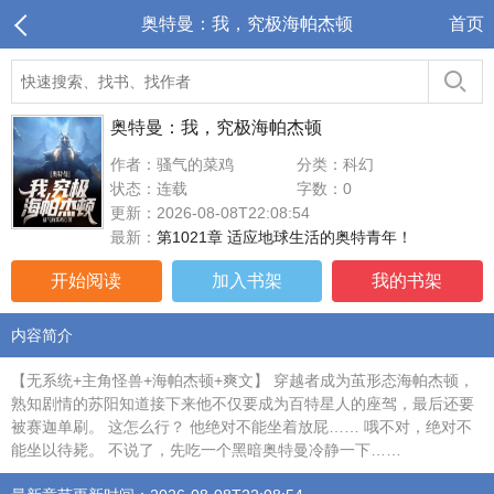
奥特曼：我，究极海帕杰顿
首页
奥特曼：我，究极海帕杰顿
作者：骚气的菜鸡
分类：科幻
状态：连载
字数：0
更新：2026-08-08T22:08:54
最新：
第1021章 适应地球生活的奥特青年！
开始阅读
加入书架
我的书架
内容简介
【无系统+主角怪兽+海帕杰顿+爽文】 穿越者成为茧形态海帕杰顿，
熟知剧情的苏阳知道接下来他不仅要成为百特星人的座驾，最后还要
被赛迦单刷。 这怎么行？ 他绝对不能坐着放屁…… 哦不对，绝对不
能坐以待毙。 不说了，先吃一个黑暗奥特曼冷静一下……